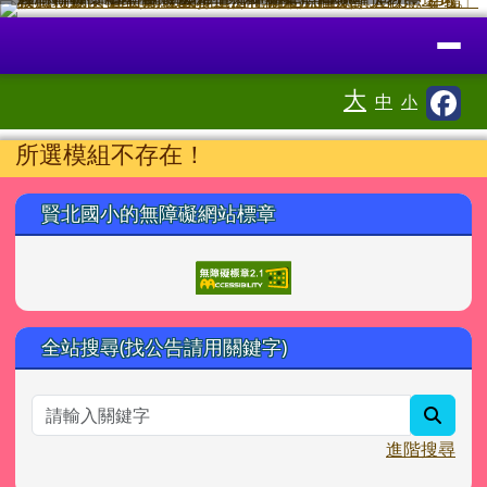
臺南市北區賢北國小全球資訊網
跳至主內容區
導覽列
⏸
工具列
大
中
小
頁尾區域
主內容區域
所選模組不存在！
左邊區域內容
賢北國小的無障礙網站標章
全站搜尋(找公告請用關鍵字)
searc
進階搜尋