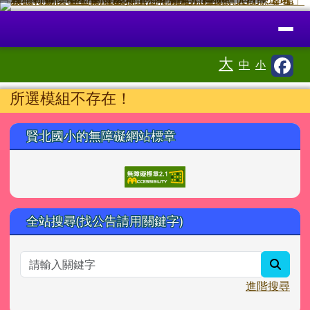
臺南市北區賢北國小全球資訊網
跳至主內容區
導覽列
⏸
工具列
大
中
小
頁尾區域
主內容區域
所選模組不存在！
左邊區域內容
賢北國小的無障礙網站標章
全站搜尋(找公告請用關鍵字)
searc
進階搜尋